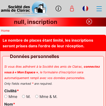
null, inscription
Home
Le nombre de places étant limité, les inscriptions
seront prises dans l'ordre de leur réception.
Données personnelles
Si vous êtes adhérent à la Société des amis de Clairac,
connectez
vous à « Mon Espace »
, le formulaire d'inscription sera
automatiquement rempli avec vos données personnelles.
Only fields marked
*
are required.
Civilité
Mme
M.
Mme & M.
Nom