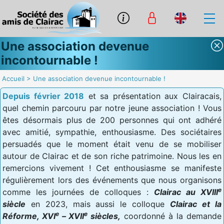
Une association devenue
incontournable !
Accueil
>
Une association devenue incontournable !
Depuis février 2018
et sa présentation aux Clairacais,
quel chemin parcouru par notre jeune association ! Vous
êtes désormais plus de 200 personnes qui ont adhéré
avec amitié, sympathie, enthousiasme. Des sociétaires
persuadés que le moment était venu de se mobiliser
autour de Clairac et de son riche patrimoine. Nous les en
remercions vivement ! Cet enthousiasme se manifeste
régulièrement lors des événements que nous organisons
e
comme les journées de colloques :
Clairac au XVIII
siècle
en 2023, mais aussi le colloque
Clairac et la
e
e
Réforme, XVI
– XVII
siècles,
coordonné à la demande