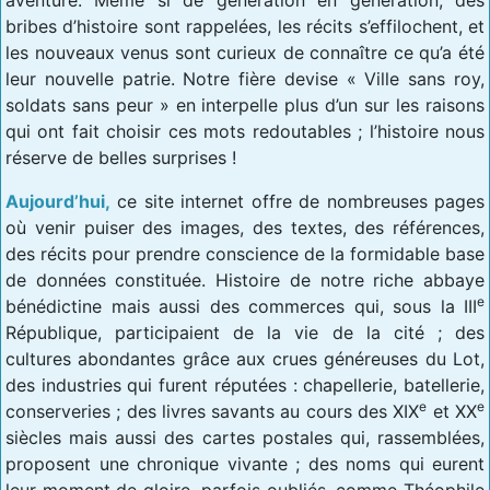
bribes d’histoire sont rappelées, les récits s’effilochent, et
les nouveaux venus sont curieux de connaître ce qu’a été
leur nouvelle patrie. Notre fière devise « Ville sans roy,
soldats sans peur » en interpelle plus d’un sur les raisons
qui ont fait choisir ces mots redoutables ; l’histoire nous
réserve de belles surprises !
Aujourd’hui,
ce site internet offre de nombreuses pages
où venir puiser des images, des textes, des références,
des récits pour prendre conscience de la formidable base
de données constituée. Histoire de notre riche abbaye
e
bénédictine mais aussi des commerces qui, sous la III
République, participaient de la vie de la cité ; des
cultures abondantes grâce aux crues généreuses du Lot,
des industries qui furent réputées : chapellerie, batellerie,
e
e
conserveries ; des livres savants au cours des XIX
et XX
siècles mais aussi des cartes postales qui, rassemblées,
proposent une chronique vivante ; des noms qui eurent
leur moment de gloire, parfois oubliés, comme Théophile