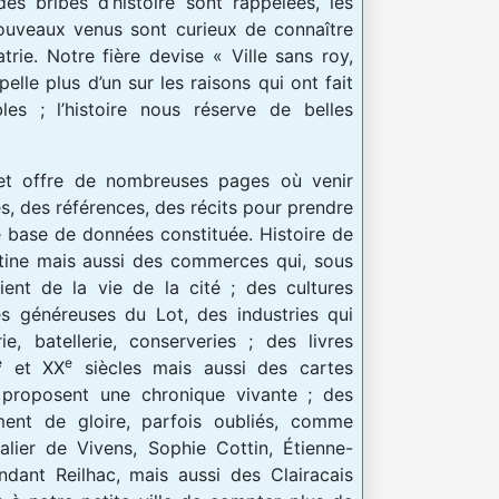
es bribes d’histoire sont rappelées, les
s nouveaux venus sont curieux de connaître
trie. Notre fière devise « Ville sans roy,
elle plus d’un sur les raisons qui ont fait
les ; l’histoire nous réserve de belles
et offre de nombreuses pages où venir
s, des références, des récits pour prendre
 base de données constituée. Histoire de
tine mais aussi des commerces qui, sous
ient de la vie de la cité ; des cultures
s généreuses du Lot, des industries qui
ie, batellerie, conserveries ; des livres
e
e
et XX
siècles mais aussi des cartes
, proposent une chronique vivante ; des
ent de gloire, parfois oubliés, comme
alier de Vivens, Sophie Cottin, Étienne-
dant Reilhac, mais aussi des Clairacais