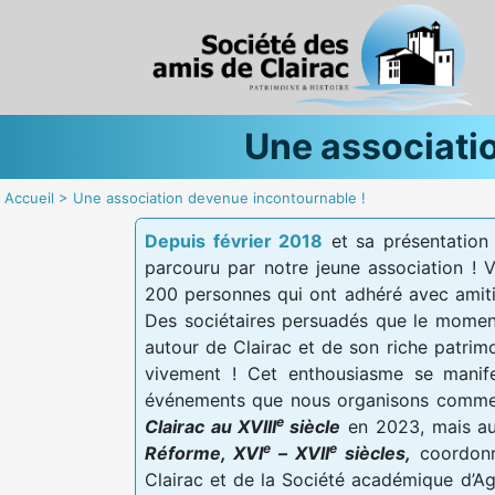
Une associati
Accueil
>
Une association devenue incontournable !
Depuis février 2018
et sa présentation 
parcouru par notre jeune association ! 
200 personnes qui ont adhéré avec amiti
Des sociétaires persuadés que le moment
autour de Clairac et de son riche patrim
vivement ! Cet enthousiasme se manife
événements que nous organisons comme l
e
Clairac au XVIII
siècle
en 2023, mais au
e
e
Réforme, XVI
– XVII
siècles,
coordonn
Clairac et de la Société académique d’Age