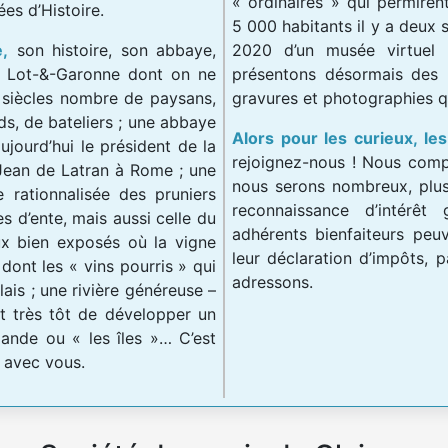
« ordinaires » qui permiren
es d’Histoire.
5 000 habitants il y a deux 
,
son histoire, son abbaye,
2020 d’un musée virtuel 
 du Lot-&-Garonne dont on ne
présentons désormais des p
s siècles nombre de paysans,
gravures et photographies qu
s, de bateliers ; une abbaye
Alors pour les curieux, l
ujourd’hui le président de la
rejoignez-nous ! Nous compt
Jean de Latran à Rome ; une
nous serons nombreux, plus
re rationnalisée des pruniers
reconnaissance d’intérêt
s d’ente, mais aussi celle du
adhérents bienfaiteurs peu
x bien exposés où la vigne
leur déclaration d’impôts, p
dont les « vins pourris » qui
adressons.
lais ; une rivière généreuse –
t très tôt de développer un
ande ou « les îles »… C’est
 avec vous.