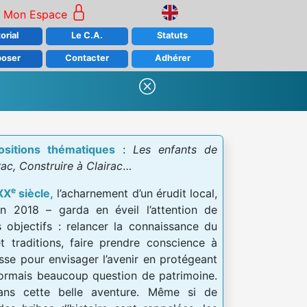
Mon Espace
orial
Le C.A.
Statuts
poser
Contacter
Adhérer
sitions thématiques
:
Les enfants de
ac, Construire à Clairac
…
e
XX
siècle,
l’acharnement d’un érudit local,
n 2018 – garda en éveil l’attention de
s objectifs : relancer la connaissance du
t traditions, faire prendre conscience à
sse pour envisager l’avenir en protégeant
désormais beaucoup question de patrimoine.
dans cette belle aventure. Même si de