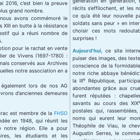
génération en génération, d
 2016, c’est bien la preuve
récits s’effilochent, et le
 plus grand nombre.
ce qu’a été leur nouvelle pa
nous avons commémoré le
soldats sans peur » en interp
s XIII en butte à la résistance
choisir ces mots redoutab
stif qui a réuni nombre de
surprises !
.
tion pour le rachat en vente
Aujourd’hui,
ce site intern
lier de Vivens (1697-1780) :
puiser des images, des texte
mais conservés aux Archives
conscience de la formidable
elles notre association en a
notre riche abbaye bénédic
e
la III
République, participa
 également lors de nos AG
abondantes grâce aux crue
uvrons d’anciennes demeures
furent réputées : chapeller
savants au cours des XIX
postales qui, rassemblées
airac est membre de la
FHSO
noms qui eurent leur mom
dée en 1948, qui réunit les
Théophile de Viau, le chev
e notre région. Elle a pour
Augustin Serres, le comman
ires, les étudiants et les