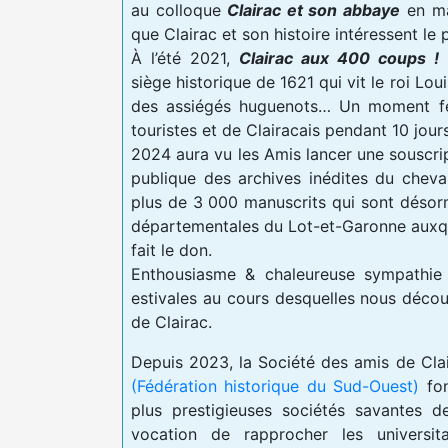
au colloque
Clairac et son abbaye
en mai
que Clairac et son histoire intéressent le
À l’été 2021,
Clairac aux 400 coups !
siège historique de 1621 qui vit le roi Loui
des assiégés huguenots… Un moment fe
touristes et de Clairacais pendant 10 jours
2024 aura vu les Amis lancer une souscrip
publique des archives inédites du cheva
plus de 3 000 manuscrits qui sont désor
départementales du Lot-et-Garonne auxqu
fait le don.
Enthousiasme & chaleureuse sympathie
estivales au cours desquelles nous déco
de Clairac.
Depuis 2023, la Société des amis de Cl
(Fédération historique du Sud-Ouest)
fon
plus prestigieuses sociétés savantes d
vocation de rapprocher les universita