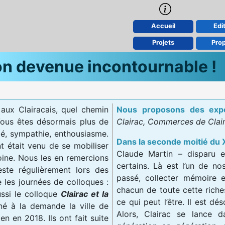
Accueil
Edit
Projets
Pro
on devenue incontournable !
aux Clairacais, quel chemin
Nous proposons des expo
Vous êtes désormais plus de
Clairac, Commerces de Clair
é, sympathie, enthousiasme.
Dans la seconde moitié du 
 était venu de se mobiliser
Claude Martin – disparu e
oine. Nous les en remercions
certains. Là est l’un de no
ste régulièrement lors des
passé, collecter mémoire e
es journées de colloques :
chacun de toute cette riche
ssi le colloque
Clairac et la
ce qui peut l’être. Il est 
é à la demande la ville de
Alors, Clairac se lance 
n en 2018. Ils ont fait suite