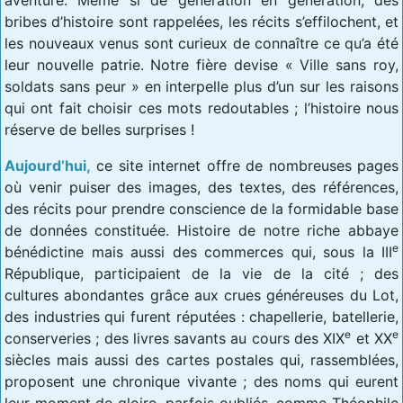
bribes d’histoire sont rappelées, les récits s’effilochent, et
les nouveaux venus sont curieux de connaître ce qu’a été
leur nouvelle patrie. Notre fière devise « Ville sans roy,
soldats sans peur » en interpelle plus d’un sur les raisons
qui ont fait choisir ces mots redoutables ; l’histoire nous
réserve de belles surprises !
Aujourd’hui,
ce site internet offre de nombreuses pages
où venir puiser des images, des textes, des références,
des récits pour prendre conscience de la formidable base
de données constituée. Histoire de notre riche abbaye
e
bénédictine mais aussi des commerces qui, sous la III
République, participaient de la vie de la cité ; des
cultures abondantes grâce aux crues généreuses du Lot,
des industries qui furent réputées : chapellerie, batellerie,
e
e
conserveries ; des livres savants au cours des XIX
et XX
siècles mais aussi des cartes postales qui, rassemblées,
proposent une chronique vivante ; des noms qui eurent
leur moment de gloire, parfois oubliés, comme Théophile