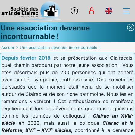
Une association devenue
incontournable !
Accueil
>
Une association devenue incontournable !
Depuis février 2018
et sa présentation aux Clairacais,
quel chemin parcouru par notre jeune association ! Vous
êtes désormais plus de 200 personnes qui ont adhéré
avec amitié, sympathie, enthousiasme. Des sociétaires
persuadés que le moment était venu de se mobiliser
autour de Clairac et de son riche patrimoine. Nous les en
remercions vivement ! Cet enthousiasme se manifeste
régulièrement lors des événements que nous organisons
e
comme les journées de colloques :
Clairac au XVIII
siècle
en 2023, mais aussi le colloque
Clairac et la
e
e
Réforme, XVI
– XVII
siècles,
coordonné à la demande