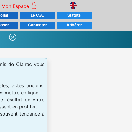
Mon Espace
orial
Le C.A.
Statuts
poser
Contacter
Adhérer
amis de Clairac vous
les, actes anciens,
es mettre en ligne.
le résultat de votre
sent en profiter.
p souvent tendance à