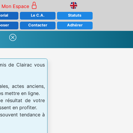
Mon Espace
orial
Le C.A.
Statuts
poser
Contacter
Adhérer
amis de Clairac vous
les, actes anciens,
es mettre en ligne.
le résultat de votre
sent en profiter.
p souvent tendance à