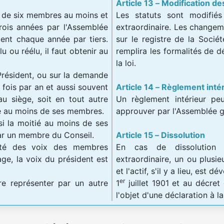
Article 13 – Modification de
l de six membres au moins et
Les statuts sont modifiés
ois années par l'Assemblée
extraordinaire. Les changem
ent chaque année par tiers.
sur le registre de la Socié
u ou réélu, il faut obtenir au
remplira les formalités de d
la loi.
Président, ou sur la demande
fois par an et aussi souvent
Article 14 – Règlement inté
 au siège, soit en tout autre
Un règlement intérieur peu
ié au moins de ses membres.
approuver par l'Assemblée g
si la moitié au moins de ses
ar un membre du Conseil.
Article 15 – Dissolution
rité des voix des membres
En cas de dissolution 
ge, la voix du président est
extraordinaire, un ou plusi
et l'actif, s'il y a lieu, est 
er
e représenter par un autre
1
juillet 1901 et au décret 
l'objet d'une déclaration à l