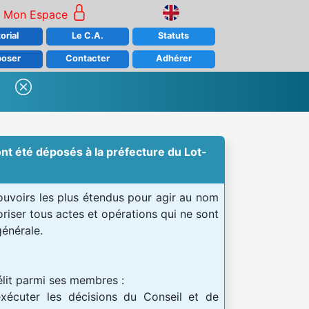
Mon Espace
orial
Le C.A.
Statuts
poser
Contacter
Adhérer
ont été déposés à la préfecture du Lot-
pouvoirs les plus étendus pour agir au nom
oriser tous actes et opérations qui ne sont
générale.
élit parmi ses membres :
exécuter les décisions du Conseil et de