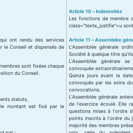
Article 10 – Indemnités
Les fonctions de membre d
class="texte_justifie">u son
ui ont rendu des services
Article 11 – Assemblée géné
r le Conseil et dispensés de
L'Assemblée générale ordi
Société à quelque titre qu'ils 
L'Assemblée générale se
e membres sont fixées chaque
convoquée extraordinaireme
sition du Conseil.
Quinze jours avant la dat
convoqués par les soins du 
convocations.
L'Assemblée générale entend
ents statuts,
de l'exercice écoulé. Elle r
le montant est fixé par le
questions mises à l'ordre 
points inscrits à l'ordre du
majorité des membres prése
d par :
voix, celle du présiden