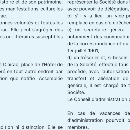
stoire et de son patrimoine,
représenter la Société dans t
s manifestations culturelles
avec pouvoir de délégation,
rac.
b) s'il y a lieu, un vice-
bonnes volontés et toutes les
remplace en cas d'empêche
irac. Elle peut s'agréger des
c) un secrétaire général 
s ou littéraires susceptibles
notamment des convocations
de la correspondance et du re
1er juillet 1901,
d) un trésorier et, si besoin
e Clairac, place de l’Hôtel de
de la Société, effectue tous
féré en tout autre endroit par
procède, avec l'autorisation 
tion que notifie l’Assemblée
transfert et aliénation d
générale, il est chargé de 
Société.
Le Conseil d'administration
En cas de vacances de 
d'administration pourvoit
tion ni distinction. Elle se
membres.