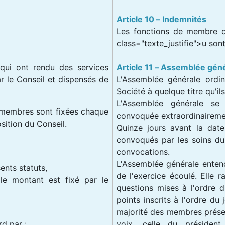
Article 10 – Indemnités
Les fonctions de membre d
class="texte_justifie">u son
ui ont rendu des services
Article 11 – Assemblée géné
r le Conseil et dispensés de
L'Assemblée générale ordi
Société à quelque titre qu'ils 
L'Assemblée générale se
e membres sont fixées chaque
convoquée extraordinaireme
sition du Conseil.
Quinze jours avant la dat
convoqués par les soins du 
convocations.
L'Assemblée générale entend
ents statuts,
de l'exercice écoulé. Elle r
le montant est fixé par le
questions mises à l'ordre 
points inscrits à l'ordre du
majorité des membres prése
d par :
voix, celle du présiden