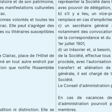
stoire et de son patrimoine,
représenter la Société dans t
s manifestations culturelles
avec pouvoir de délégation,
rac.
b) s'il y a lieu, un vice-
bonnes volontés et toutes les
remplace en cas d'empêche
irac. Elle peut s'agréger des
c) un secrétaire général 
s ou littéraires susceptibles
notamment des convocations
de la correspondance et du re
1er juillet 1901,
d) un trésorier et, si besoin
e Clairac, place de l’Hôtel de
de la Société, effectue tous
féré en tout autre endroit par
procède, avec l'autorisation 
tion que notifie l’Assemblée
transfert et aliénation d
générale, il est chargé de 
Société.
Le Conseil d'administration
En cas de vacances de 
d'administration pourvoit
tion ni distinction. Elle se
membres.