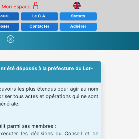
Mon Espace
orial
Le C.A.
Statuts
poser
Contacter
Adhérer
ont été déposés à la préfecture du Lot-
pouvoirs les plus étendus pour agir au nom
oriser tous actes et opérations qui ne sont
générale.
élit parmi ses membres :
exécuter les décisions du Conseil et de