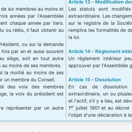
Article 13 – Modification de
l de six membres au moins et
Les statuts sont modifiés
ois années par l'Assemblée
extraordinaire. Les changem
ent chaque année par tiers.
sur le registre de la Socié
u ou réélu, il faut obtenir au
remplira les formalités de d
la loi.
Président, ou sur la demande
fois par an et aussi souvent
Article 14 – Règlement inté
 au siège, soit en tout autre
Un règlement intérieur peu
ié au moins de ses membres.
approuver par l'Assemblée g
si la moitié au moins de ses
ar un membre du Conseil.
Article 15 – Dissolution
rité des voix des membres
En cas de dissolution 
ge, la voix du président est
extraordinaire, un ou plusi
et l'actif, s'il y a lieu, est 
er
e représenter par un autre
1
juillet 1901 et au décret 
l'objet d'une déclaration à l